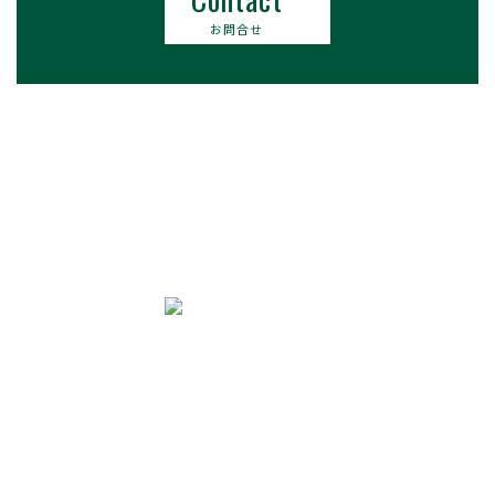
お問合せ
長野市・松本市・上田市・小諸市の
ゴルフ場レッスン
FGIインドアの
インドアゴルフレッスン
フタバ・ゴルフ・インドア
〒380-0935 長野市中御所2-16-8
TEL 090-2475-4172