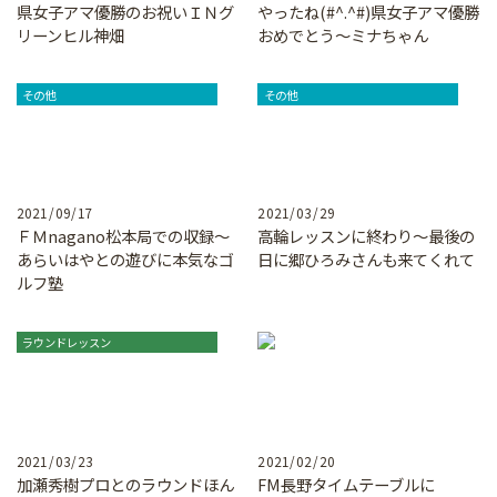
県女子アマ
優勝のお祝いＩＮグ
やったね(#^.^#)県女子アマ
優勝
リーンヒル神畑
おめでとう～ミナちゃん
その他
その他
2021/09/17
2021/03/29
ＦＭnagano松本局での収録～
高輪
レッスンに終わり～最後の
あらいはやとの遊びに本気なゴ
日に
郷ひろみさんも来てくれて
ルフ塾
ラウンドレッスン
2021/03/23
2021/02/20
加瀬秀樹プロとのラウンド
ほん
FM長野タイムテーブルに