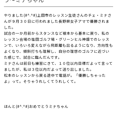
やりました(#^.^#)上田市のレッスン生徒さんのチェ・ミナさ
んが９月３０日に行われました長野県女子アマで優勝されま
した。
試合の一か月前からスタンスなど根本から基本に戻り、私の
レッスン会場の塩田ゴルフ場・グリーンヒル神畑でのレッス
ンで、いろいろ変えながら飛距離も出るようになり、方向性も
よくなり、傾斜打ちも理解し、自分の理想のゴルフに近づい
た感じで、試合に臨んだんです。
ミナさんは前日も練習にきて、１０位以内目標だよって言って
ましたが、私は３位以内だよって送り出しました。
松本のレッスンから戻る途中で電話が。「優勝しちゃった
よ」って。そりゃうれしくてうれしくて。
ほんと(#^.^#)おめでとう
ミナちゃん