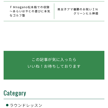
ＦＭnagano松本局での収録
県女子アマ
優勝のお祝いＩＮ
～あらいはやとの遊びに本気
グリーンヒル神畑
なゴルフ塾
この記事が気に入ったら
いいね！お待ちしております
Category
ラウンドレッスン