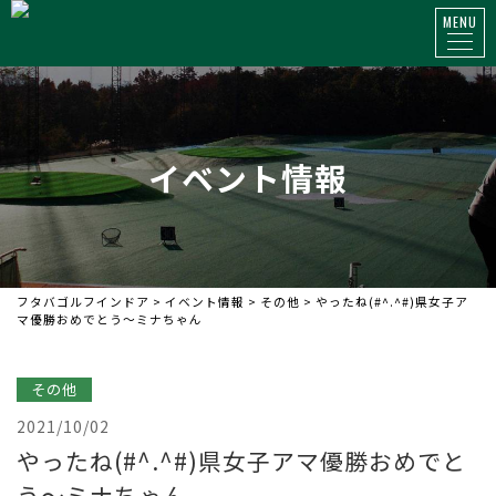
MENU
イベント情報
フタバゴルフインドア
>
イベント情報
>
その他
>
やったね(#^.^#)県女子ア
マ
優勝おめでとう～ミナちゃん
その他
2021/10/02
やったね(#^.^#)県女子アマ
優勝おめでと
う～ミナちゃん