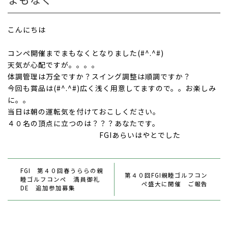
こんにちは
コンペ開催までまもなくとなりました(#^.^#)
天気が
心配ですが。。。。
体調管理は万全ですか？スイング調整は順調ですか？
今回も賞品は(#^.^#)広く浅く用意してますので。。お楽しみ
に。。
当日は朝の運転気を付けておこしください。
４０名の頂点に立つのは？？？あなたです。
FGIあらいはやとでした
FGI 第４０回春うららの親
第４０回FGI親睦ゴルフコン
睦ゴルフコンペ 満員御礼
ペ
盛大に開催 ご報告
DE 追加参加募集