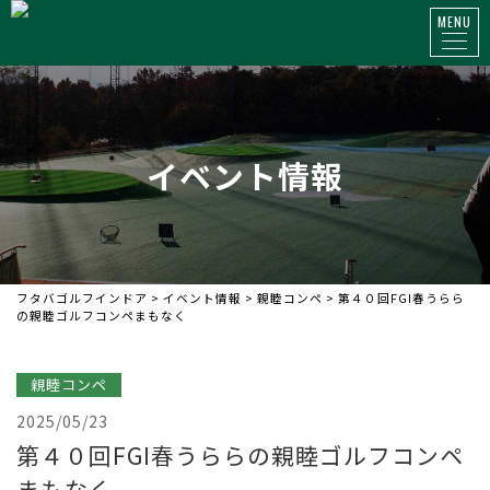
MENU
イベント情報
フタバゴルフインドア
>
イベント情報
>
親睦コンペ
>
第４０回FGI春うらら
の親睦ゴルフコンペ
まもなく
親睦コンペ
2025/05/23
第４０回FGI春うららの親睦ゴルフコンペ
まもなく